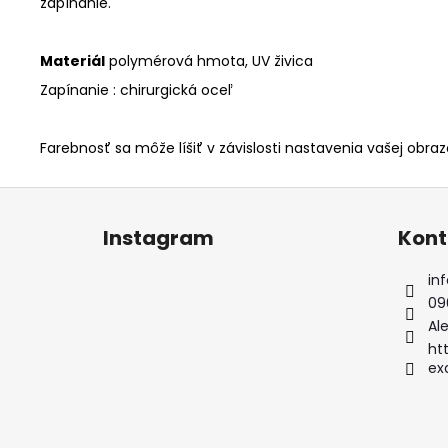
zapínanie.
Materiál
polymérová hmota, UV živica
Zapínanie : chirurgická oceľ
Farebnosť sa môže líšiť v závislosti nastavenia vašej obraz
Z
á
Instagram
Kont
p
ä
inf
t
09
i
Ale
e
ht
ex