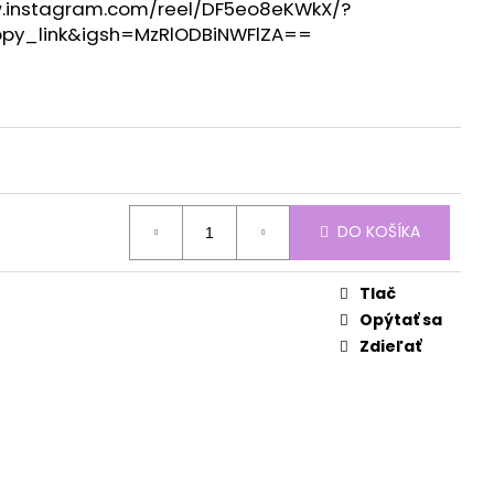
www.instagram.com/reel/DF5eo8eKWkX/?
y_link&igsh=MzRlODBiNWFlZA==
DO KOŠÍKA
Tlač
Opýtať sa
Zdieľať