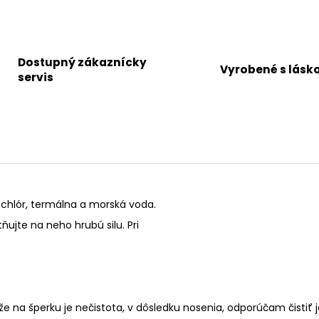
Dostupný zákaznícky
Vyrobené s lásk
servis
 chlór, termálna a morská voda.
ňujte na neho hrubú silu. Pri
 že na šperku je nečistota, v dôsledku nosenia, odporúčam čisti