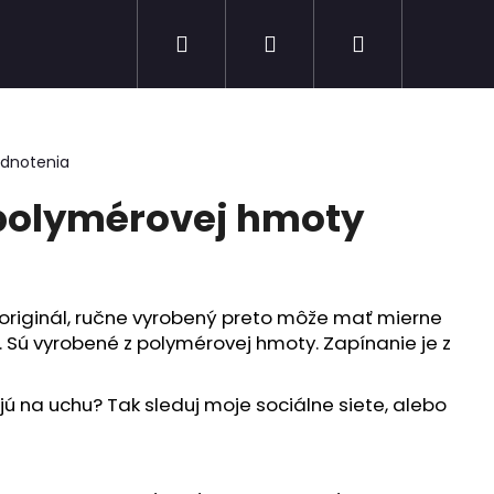
Hľadať
Prihlásenie
Nákupný
Novinky
Výpredaj
košík
odnotenia
polymérovej hmoty
 originál, ručne vyrobený preto môže mať mierne
i. Sú vyrobené z polymérovej hmoty. Zapínanie je z
ú na uchu? Tak sleduj moje sociálne siete, alebo