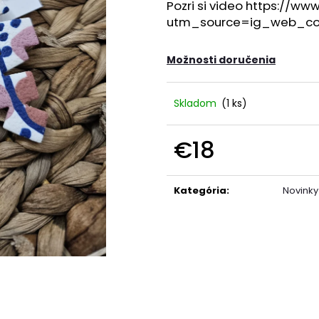
Pozri si video https://
utm_source=ig_web_cop
Možnosti doručenia
Skladom
(1 ks)
€18
Jednotková
cena:
Kategória
:
Novinky