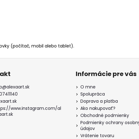
ovky (počítač, mobil alebo tablet).
akt
Informácie pre vás
o
@
alexaart.sk
O mne
07411140
Spolupráca
xaart.sk
Doprava a platba
tps://www.instagram.com/al
Ako nakupovať?
aart.sk
Obchodné podmienky
Podmienky ochrany osobn
údajov
Vrátenie tovaru