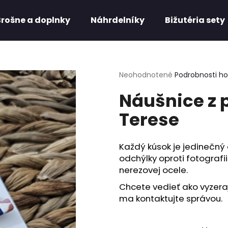
Brošne a doplnky
Náhrdelníky
Bižutéria sety
Čo potrebujete nájsť?
Priemerné
Neohodnotené
Podrobnosti h
hodnotenie
Náušnice z 
produktu
HĽADAŤ
je
Terese
0,0
z
5
Odporúčame
hviezdičiek.
Každý kúsok je jedinečný
odchýlky oproti fotografi
nerezovej ocele.
Chcete vedieť ako vyzeraj
ma kontaktujte správou.