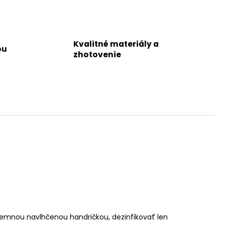
Kvalitné materiály a
ou
zhotovenie
ť jemnou navlhčenou handričkou, dezinfikovať len