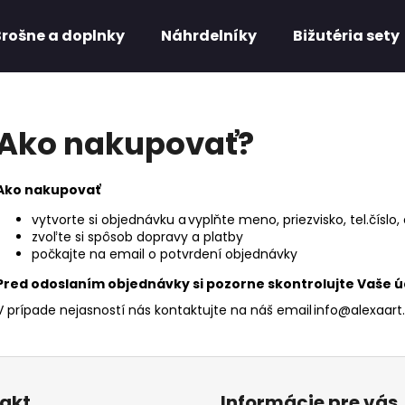
Brošne a doplnky
Náhrdelníky
Bižutéria sety
Čo potrebujete nájsť?
Ako nakupovať?
HĽADAŤ
Ako nakupovať
vytvorte
si
objednávku a vyplňte
meno, priezvisko, tel.číslo,
zvoľte si spôsob
dopravy a
platby
Odporúčame
počkajte na email
o potvrdení objednávky
Pred odoslaním objednávky si pozorne skontrolujte Vaše ú
V prípade nejasností nás kontaktujte na náš email info@alexaart.
akt
Informácie pre vás