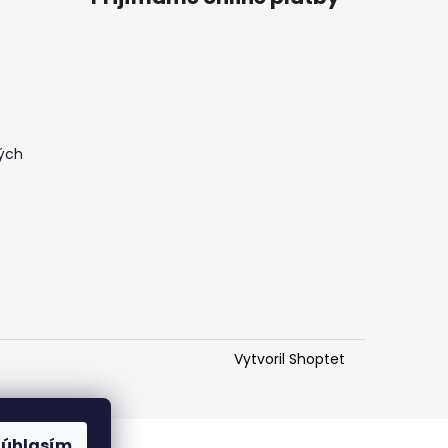
ých
Vytvoril Shoptet
Súhlasím