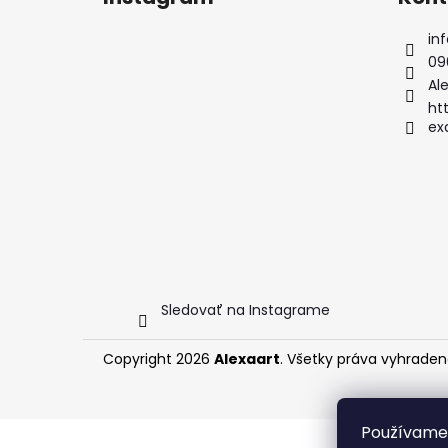
p
ä
inf
t
09
i
Ale
e
ht
ex
Sledovať na Instagrame
Copyright 2026
Alexaart
. Všetky práva vyhraden
Používame 