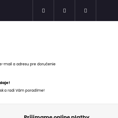
Hľadať
Prihlásenie
Nákupný
Novinky
Výpredaj
košík
e-mail a adresu
pre doručenie
daje!
sk
a radi Vám poradíme!
Prijímame online platby