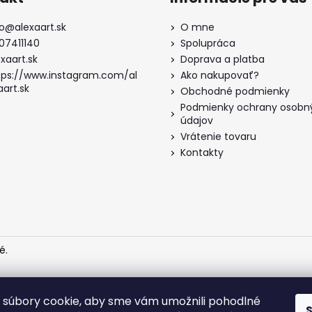
o
@
alexaart.sk
O mne
07411140
Spolupráca
xaart.sk
Doprava a platba
tps://www.instagram.com/al
Ako nakupovať?
aart.sk
Obchodné podmienky
Podmienky ochrany osobn
údajov
Vrátenie tovaru
Kontakty
é.
súbory cookie, aby sme vám umožnili pohodlné