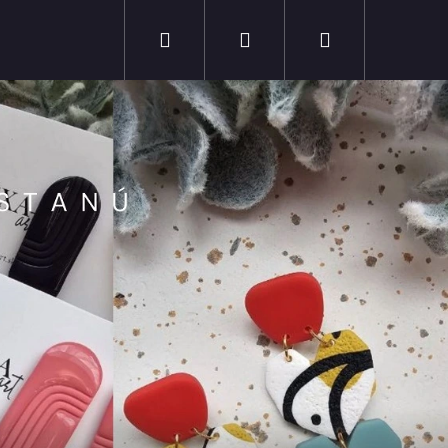
Hľadať
Prihlásenie
Nákupný
Novinky
Výpredaj
košík