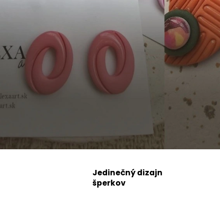
a
a
r
t
Jedinečný dizajn
šperkov