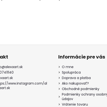
akt
Informácie pre vás
o
@
alexaart.sk
O mne
07411140
Spolupráca
xaart.sk
Doprava a platba
tps://www.instagram.com/al
Ako nakupovať?
aart.sk
Obchodné podmienky
Podmienky ochrany osobn
údajov
Vrátenie tovaru