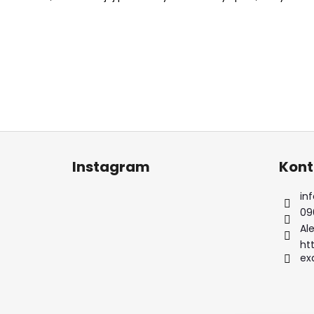
Z
á
Instagram
Kont
p
ä
inf
t
09
i
Ale
e
ht
ex