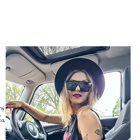
aný
,
ca,