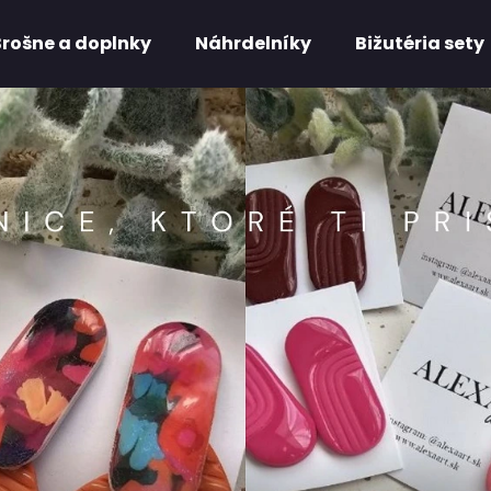
Brošne a doplnky
Náhrdelníky
Bižutéria sety
Čo potrebujete nájsť?
HĽADAŤ
Odporúčame