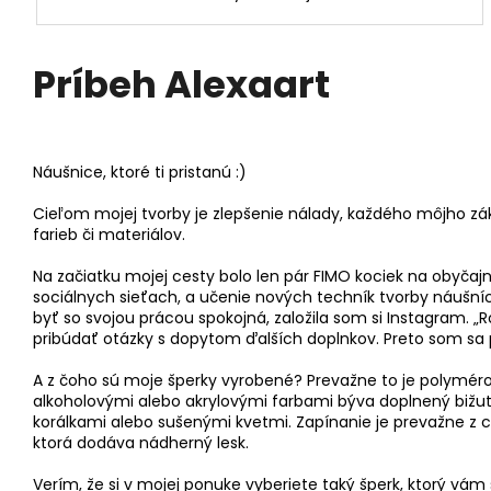
Príbeh Alexaart
Náušnice, ktoré ti pristanú :)
Cieľom mojej tvorby je zlepšenie nálady, každého môjho zá
farieb či materiálov.
Na začiatku mojej cesty bolo len pár FIMO kociek na obyčaj
sociálnych sieťach, a učenie nových techník tvorby náušníc, 
byť so svojou prácou spokojná, založila som si Instagram. „R
pribúdať otázky s dopytom ďalších doplnkov. Preto som sa p
A z čoho sú moje šperky vyrobené? Prevažne to je polyméro
alkoholovými alebo akrylovými farbami býva doplnený bižu
korálkami alebo sušenými kvetmi. Zapínanie je prevažne z ch
ktorá dodáva nádherný lesk.
Verím, že si v mojej ponuke vyberiete taký šperk, ktorý vá