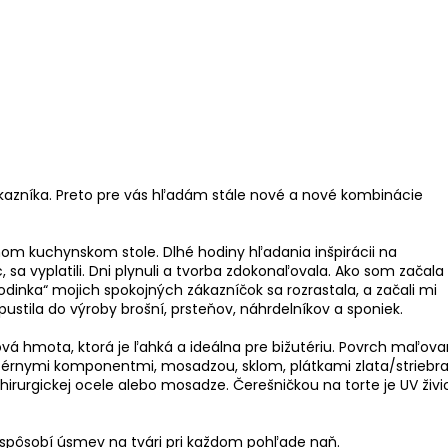
kazníka. Preto pre vás hľadám stále nové a nové kombinácie
nom kuchynskom stole. Dlhé hodiny hľadania inšpirácii na
sa vyplatili. Dni plynuli a tvorba zdokonaľovala. Ako som začala
odinka“ mojich spokojných zákazníčok sa rozrastala, a začali mi
ustila do výroby brošní, prsteňov, náhrdelníkov a sponiek.
vá hmota, ktorá je ľahká a ideálna pre bižutériu. Povrch maľov
térnymi komponentmi, mosadzou, sklom, plátkami zlata/striebra
irurgickej ocele alebo mosadze. Čerešničkou na torte je UV živi
m spôsobí úsmev na tvári pri každom pohľade naň.