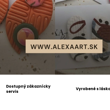
Dostupný zákaznícky
Vyrobené s lásk
servis