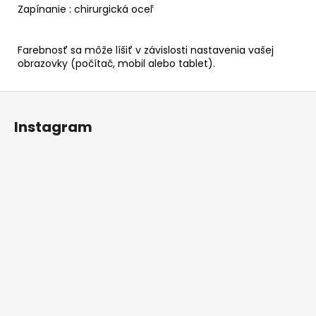
Zapínanie : chirurgická oceľ
Farebnosť sa môže líšiť v závislosti nastavenia vašej
obrazovky (počítač, mobil alebo tablet).
Z
á
Instagram
p
ä
t
i
e