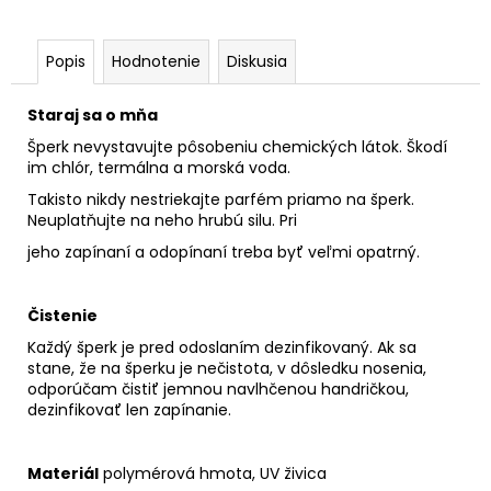
Popis
Hodnotenie
Diskusia
Staraj sa o mňa
Šperk nevystavujte pôsobeniu chemických látok. Škodí
im chlór, termálna a morská voda.
Takisto nikdy nestriekajte parfém priamo na šperk.
Neuplatňujte na neho hrubú silu. Pri
jeho zapínaní a odopínaní treba byť veľmi opatrný.
Čistenie
Každý šperk je pred odoslaním dezinfikovaný. Ak sa
stane, že na šperku je nečistota, v dôsledku nosenia,
odporúčam čistiť jemnou navlhčenou handričkou,
dezinfikovať len zapínanie.
Materiál
polymérová hmota, UV živica