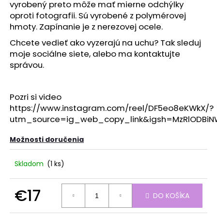
č
vyrobený preto môže mať mierne odchýlky
a
oproti fotografii. Sú vyrobené z polymérovej
m
hmoty. Zapínanie je z nerezovej ocele.
e
Chcete vedieť ako vyzerajú na uchu? Tak sleduj
moje sociálne siete, alebo ma kontaktujte
správou.
Pozri si video
https://www.instagram.com/reel/DF5eo8eKWkX/?
utm_source=ig_web_copy_link&igsh=MzRlODBiN
Možnosti doručenia
Skladom
(1 ks)
€17
DO KOŠÍKA
Jednotková
cena: