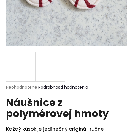
á
j
s
ť
?
HĽADAŤ
Priemerné
Neohodnotené
Podrobnosti hodnotenia
hodnotenie
O
Náušnice z
produktu
d
je
p
polymérovej hmoty
0,0
o
z
r
5
ú
hviezdičiek.
Každý kúsok je jedinečný originál, ručne