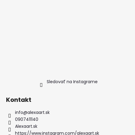
i
e
Sledovať na Instagrame
Kontakt
info
@
alexaart.sk
0907411140
Alexaart.sk
https://www.instagram.com/alexaart.sk