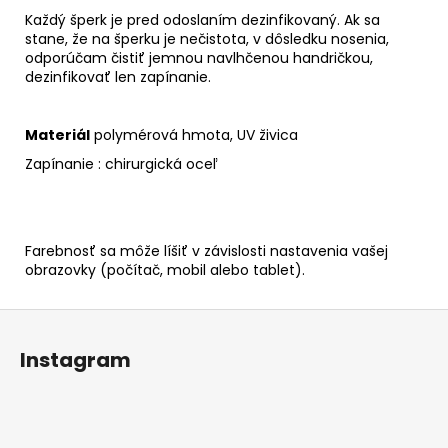
Každý šperk je pred odoslaním dezinfikovaný. Ak sa
stane, že na šperku je nečistota, v dôsledku nosenia,
odporúčam čistiť jemnou navlhčenou handričkou,
dezinfikovať len zapínanie.
Materiál
polymérová hmota, UV živica
Zapínanie : chirurgická oceľ
Farebnosť sa môže líšiť v závislosti nastavenia vašej
obrazovky (počítač, mobil alebo tablet).
Z
á
Instagram
p
ä
t