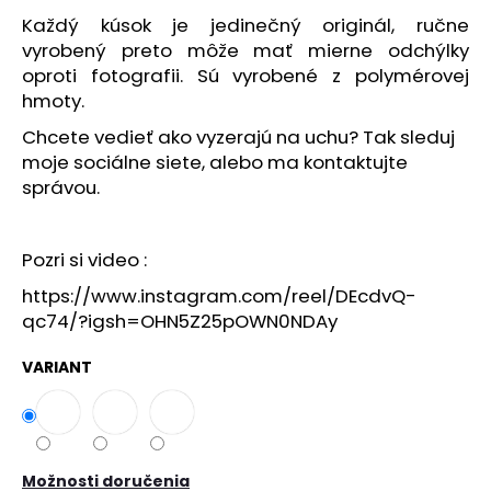
č
a
Každý kúsok je jedinečný originál, ručne
m
vyrobený preto môže mať mierne odchýlky
e
oproti fotografii. Sú vyrobené z polymérovej
hmoty.
Chcete vedieť ako vyzerajú na uchu? Tak sleduj
moje sociálne siete, alebo ma kontaktujte
správou.
Pozri si video :
https://www.instagram.com/reel/DEcdvQ-
qc74/?igsh=OHN5Z25pOWN0NDAy
VARIANT
Možnosti doručenia