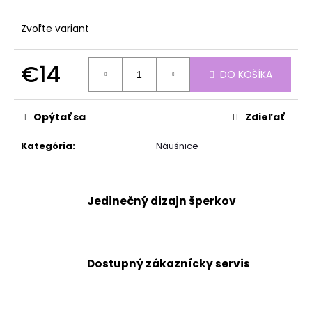
Zvoľte variant
€14
DO KOŠÍKA
Jednotková
cena:
Opýtať sa
Zdieľať
Kategória
:
Náušnice
Jedinečný dizajn šperkov
Dostupný zákaznícky servis